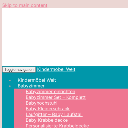
Skip to main content
Kindermöbel Welt
Toggle navigation
Kindermöbel Welt
Babyzimmer
Babyzimmer einrichten
Babyzimmer Set – Komplett
Babyhochstuhl
Baby Kleiderschrank
Laufgitter – Baby Laufstall
Baby Krabbeldecke
Personalisierte Krabbeldecke