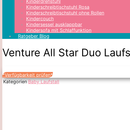
Kinderdrehstuhl
Kinderschreibtischstuhl Rosa
Kinderschreibtischstuhl ohne Rollen
Kindercouch
Kindersessel ausklappbar
Kindersofa mit Schlaffunktion
Ratgeber Blog
Venture All Star Duo Laufs
*Verfügbarkeit prüfen*
Kategorien
Baby Laufstall