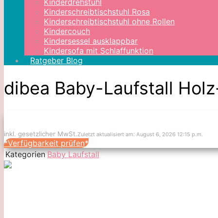
Kinderdrehstuhl
Kinderschreibtischstuhl Rosa
Kinderschreibtischstuhl ohne Rollen
Kindercouch
Kindersessel ausklappbar
Kindersofa mit Schlaffunktion
Ratgeber Blog
dibea Baby-Laufstall Holz
inkl. gesetzlicher MwSt.
Zuletzt aktualisiert am: August 6, 2026 12:15 p.m.
*Verfügbarkeit prüfen*
Kategorien
Baby Laufstall