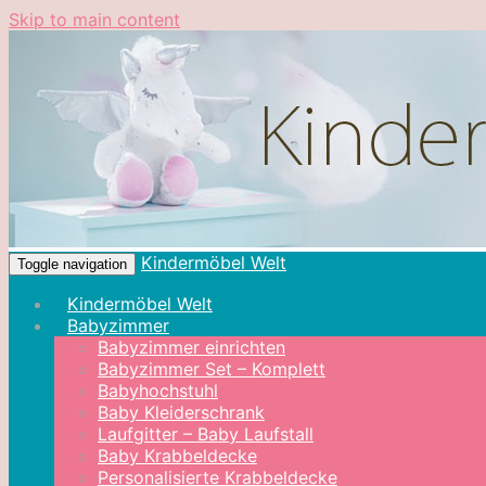
Skip to main content
Kindermöbel Welt
Toggle navigation
Kindermöbel Welt
Babyzimmer
Babyzimmer einrichten
Babyzimmer Set – Komplett
Babyhochstuhl
Baby Kleiderschrank
Laufgitter – Baby Laufstall
Baby Krabbeldecke
Personalisierte Krabbeldecke