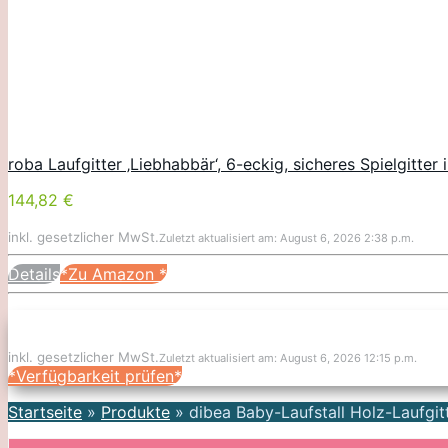
roba Laufgitter ‚Liebhabbär‘, 6-eckig, sicheres Spielgitter 
144,82 €
inkl. gesetzlicher MwSt.
Zuletzt aktualisiert am: August 6, 2026 2:38 p.m.
Details
*Zu Amazon
*
inkl. gesetzlicher MwSt.
Zuletzt aktualisiert am: August 6, 2026 12:15 p.m.
*Verfügbarkeit prüfen*
Startseite
»
Produkte
»
dibea Baby-Laufstall Holz-Laufgit