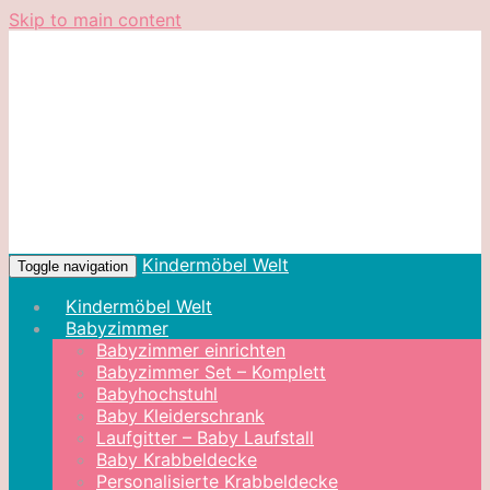
Skip to main content
Kindermöbel Welt
Toggle navigation
Kindermöbel Welt
Babyzimmer
Babyzimmer einrichten
Babyzimmer Set – Komplett
Babyhochstuhl
Baby Kleiderschrank
Laufgitter – Baby Laufstall
Baby Krabbeldecke
Personalisierte Krabbeldecke