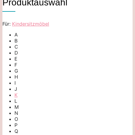
Produktauswahl
Für:
Kindersitzmöbel
A
B
C
D
E
F
G
H
I
J
K
L
M
N
O
P
Q