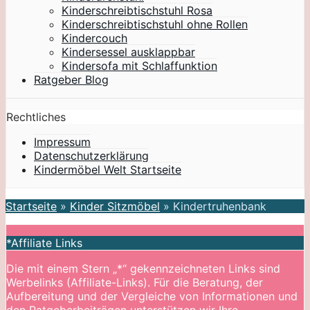
Kinderschreibtischstuhl Rosa
Kinderschreibtischstuhl ohne Rollen
Kindercouch
Kindersessel ausklappbar
Kindersofa mit Schlaffunktion
Ratgeber Blog
Rechtliches
Impressum
Datenschutzerklärung
Kindermöbel Welt Startseite
Startseite
»
Kinder Sitzmöbel
»
Kindertruhenbank
*Affiliate Links
Die mit einem Stern „*“ gekennzeichneten Links sind
Werbelinks (Affiliate-Links). Für die Beratung, der
Aufbereitung und der Vergleiche von Informationen und