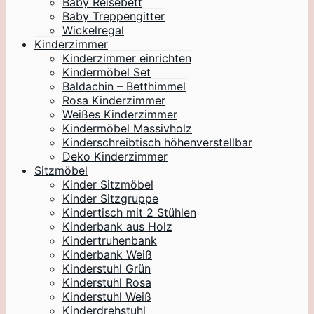
Baby Reisebett
Baby Treppengitter
Wickelregal
Kinderzimmer
Kinderzimmer einrichten
Kindermöbel Set
Baldachin – Betthimmel
Rosa Kinderzimmer
Weißes Kinderzimmer
Kindermöbel Massivholz
Kinderschreibtisch höhenverstellbar
Deko Kinderzimmer
Sitzmöbel
Kinder Sitzmöbel
Kinder Sitzgruppe
Kindertisch mit 2 Stühlen
Kinderbank aus Holz
Kindertruhenbank
Kinderbank Weiß
Kinderstuhl Grün
Kinderstuhl Rosa
Kinderstuhl Weiß
Kinderdrehstuhl