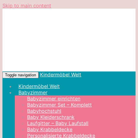
Skip to main content
Kindermöbel Welt
Toggle navigation
Kindermöbel Welt
Babyzimmer
Babyzimmer einrichten
Babyzimmer Set – Komplett
Babyhochstuhl
Baby Kleiderschrank
Laufgitter – Baby Laufstall
Baby Krabbeldecke
Personalisierte Krabbeldecke