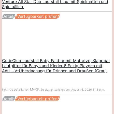
Venture All Star Duo Laufstall blau mit Spielmatten und
Spielbällen
Details
*Verfügbarkeit prüfen*
CutieClub Laufstall Baby Faltbar mit Matratze, Klappbar
Laufgitter für Babys und Kinder 6 Eckig Playpen mit
Anti-UV-Überdachung für Drinnen und Draußen (Grau)
inkl. gesetzlicher MwSt.
Zuletzt aktualisiert am: August 6, 2026 8:18 p.m.
Details
*Verfügbarkeit prüfen*