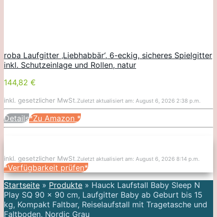
roba Laufgitter ‚Liebhabbär‘, 6-eckig, sicheres Spielgitter
inkl. Schutzeinlage und Rollen, natur
144,82 €
inkl. gesetzlicher MwSt.
Zuletzt aktualisiert am: August 6, 2026 2:38 p.m.
Details
*Zu Amazon
*
inkl. gesetzlicher MwSt.
Zuletzt aktualisiert am: August 6, 2026 8:14 p.m.
*Verfügbarkeit prüfen*
Startseite
»
Produkte
»
Hauck Laufstall Baby Sleep N
Play SQ 90 x 90 cm, Laufgitter Baby ab Geburt bis 15
kg, Kompakt Faltbar, Reiselaufstall mit Tragetasche und
Faltboden, Nordic Grau