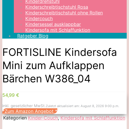
Kinderdrehstuhl
Kinderschreibtischstuhl Rosa
Kinderschreibtischstuhl ohne Rollen
Kindercouch
Kindersessel ausklappbar
Kindersofa mit Schlaffunktion
Ratgeber Blog
FORTISLINE Kindersofa
Mini zum Aufklappen
Bärchen W386_04
54,99 €
inkl. gesetzlicher MwSt.
Zuletzt aktualisiert am: August 8, 2026 9:00 p.m.
*Zum Amazon Angebot
*
Kategorien
Kinder-Couch
,
Kindersofa mit Schlaffunktion