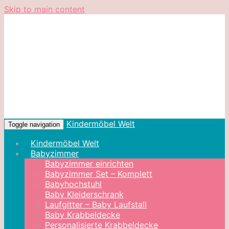
Skip to main content
Kindermöbel Welt
Toggle navigation
Kindermöbel Welt
Babyzimmer
Babyzimmer einrichten
Babyzimmer Set – Komplett
Babyhochstuhl
Baby Kleiderschrank
Laufgitter – Baby Laufstall
Baby Krabbeldecke
Personalisierte Krabbeldecke