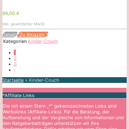
99,00 €
inkl. gesetzlicher MwSt.
Details
*Zu Amazon
*
Kategorien
Kinder-Couch
1
2
3
›
Startseite
»
Kinder-Couch
*Affiliate Links
Die mit einem Stern „*“ gekennzeichneten Links sind
Werbelinks (Affiliate-Links). Für die Beratung, der
Aufbereitung und der Vergleiche von Informationen und
den Ratgeberbeiträgen unterstützen wir Ihre