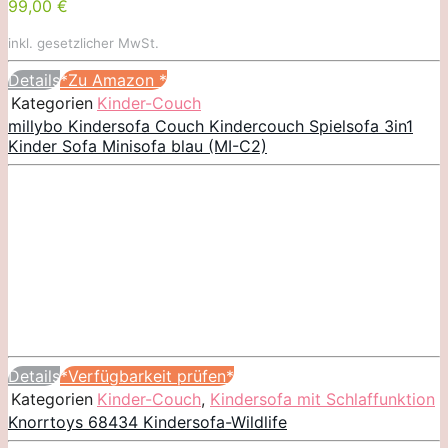
99,00 €
inkl. gesetzlicher MwSt.
Details
*Zu Amazon
*
Kategorien
Kinder-Couch
millybo Kindersofa Couch Kindercouch Spielsofa 3in1
Kinder Sofa Minisofa blau (MI-C2)
Details
*Verfügbarkeit prüfen*
Kategorien
Kinder-Couch
,
Kindersofa mit Schlaffunktion
Knorrtoys 68434 Kindersofa-Wildlife