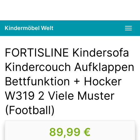
Skip
to
main
content
Kindermöbel Welt
Toggl
navig
FORTISLINE Kindersofa
Kindercouch Aufklappen
Bettfunktion + Hocker
W319 2 Viele Muster
(Football)
89,99 €