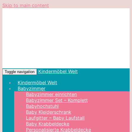
Skip to main content
Kindermöbel Welt
Toggle navigation
Kindermöbel Welt
Babyzimmer
Babyzimmer einrichten
Babyzimmer Set – Komplett
Babyhochstuhl
Baby Kleiderschrank
Laufgitter – Baby Laufstall
Baby Krabbeldecke
Personalisierte Krabbeldecke