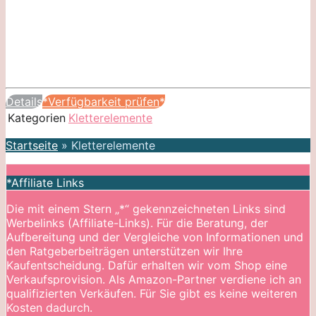
Details
*Verfügbarkeit prüfen*
Kategorien
Kletterelemente
Startseite
»
Kletterelemente
*Affiliate Links
Die mit einem Stern „*“ gekennzeichneten Links sind
Werbelinks (Affiliate-Links). Für die Beratung, der
Aufbereitung und der Vergleiche von Informationen und
den Ratgeberbeiträgen unterstützen wir Ihre
Kaufentscheidung. Dafür erhalten wir vom Shop eine
Verkaufsprovision. Als Amazon-Partner verdiene ich an
qualifizierten Verkäufen. Für Sie gibt es keine weiteren
Kosten dadurch.