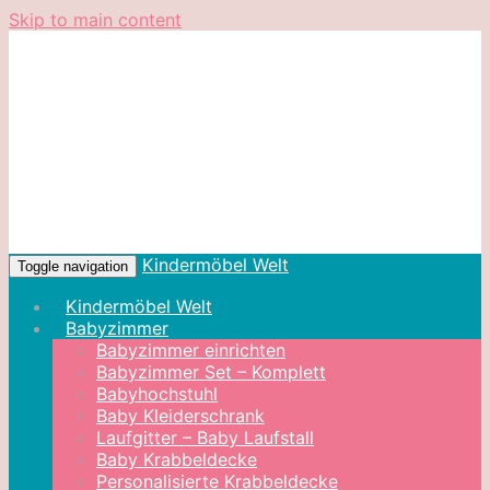
Skip to main content
Kindermöbel Welt
Toggle navigation
Kindermöbel Welt
Babyzimmer
Babyzimmer einrichten
Babyzimmer Set – Komplett
Babyhochstuhl
Baby Kleiderschrank
Laufgitter – Baby Laufstall
Baby Krabbeldecke
Personalisierte Krabbeldecke