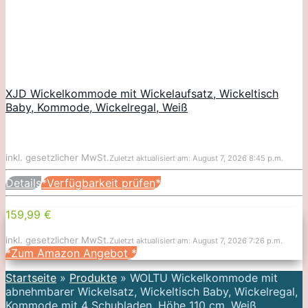
XJD Wickelkommode mit Wickelaufsatz, Wickeltisch
Baby, Kommode, Wickelregal, Weiß
inkl. gesetzlicher MwSt.
Zuletzt aktualisiert am: August 7, 2026 8:45 p.m.
Details
*Verfügbarkeit prüfen*
159,99 €
inkl. gesetzlicher MwSt.
Zuletzt aktualisiert am: August 7, 2026 7:26 p.m.
*Zum Amazon Angebot
*
Startseite
»
Produkte
»
WOLTU Wickelkommode mit
abnehmbarer Wickelsatz, Wickeltisch Baby, Wickelregal,
Kommode mit 4 Schubladen, Höhe 110 cm, Weiß,