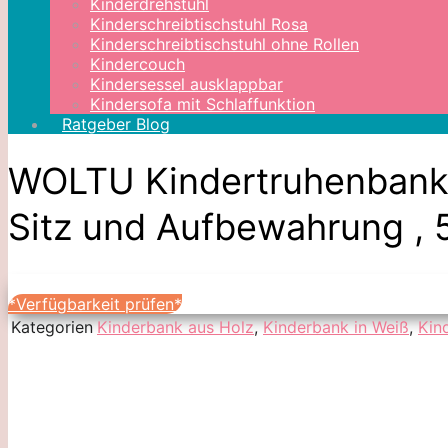
Kinderdrehstuhl
Kinderschreibtischstuhl Rosa
Kinderschreibtischstuhl ohne Rollen
Kindercouch
Kindersessel ausklappbar
Kindersofa mit Schlaffunktion
Ratgeber Blog
WOLTU Kindertruhenbank, 
Sitz und Aufbewahrung ,
*Verfügbarkeit prüfen*
Kategorien
Kinderbank aus Holz
,
Kinderbank in Weiß
,
Kin