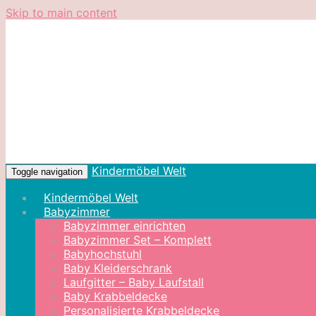
Skip to main content
Kindermöbel Welt
Toggle navigation
Kindermöbel Welt
Babyzimmer
Babyzimmer einrichten
Babyzimmer Set – Komplett
Babyhochstuhl
Baby Kleiderschrank
Laufgitter – Baby Laufstall
Baby Krabbeldecke
Personalisierte Krabbeldecke