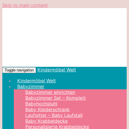
Skip to main content
Kindermöbel Welt
Toggle navigation
Kindermöbel Welt
Babyzimmer
Babyzimmer einrichten
Babyzimmer Set – Komplett
Babyhochstuhl
Baby Kleiderschrank
Laufgitter – Baby Laufstall
Baby Krabbeldecke
Personalisierte Krabbeldecke