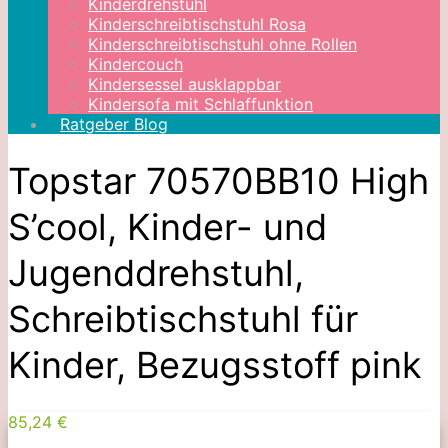
Kinderdrehstuhl
Kinderschreibtischstuhl Rosa
Kinderschreibtischstuhl ohne Rollen
Kindercouch
Kindersessel ausklappbar
Kindersofa mit Schlaffunktion
Ratgeber Blog
Topstar 70570BB10 High
S’cool, Kinder- und
Jugenddrehstuhl,
Schreibtischstuhl für
Kinder, Bezugsstoff pink
85,24 €