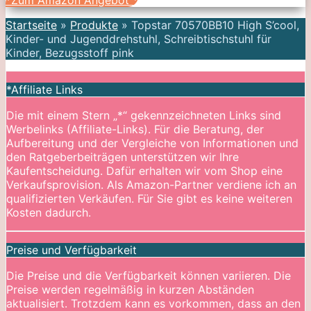
*Zum Amazon Angebot
*
Startseite
»
Produkte
»
Topstar 70570BB10 High S’cool,
Kinder- und Jugenddrehstuhl, Schreibtischstuhl für
Kinder, Bezugsstoff pink
*Affiliate Links
Die mit einem Stern „*“ gekennzeichneten Links sind
Werbelinks (Affiliate-Links). Für die Beratung, der
Aufbereitung und der Vergleiche von Informationen und
den Ratgeberbeiträgen unterstützen wir Ihre
Kaufentscheidung. Dafür erhalten wir vom Shop eine
Verkaufsprovision. Als Amazon-Partner verdiene ich an
qualifizierten Verkäufen. Für Sie gibt es keine weiteren
Kosten dadurch.
Preise und Verfügbarkeit
Die Preise und die Verfügbarkeit können variieren. Die
Preise werden regelmäßig in kurzen Abständen
aktualisiert. Trotzdem kann es vorkommen, dass an den