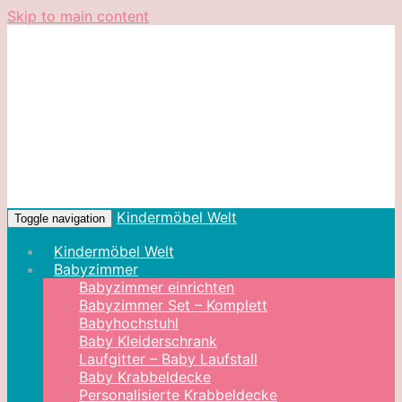
Skip to main content
Kindermöbel Welt
Toggle navigation
Kindermöbel Welt
Babyzimmer
Babyzimmer einrichten
Babyzimmer Set – Komplett
Babyhochstuhl
Baby Kleiderschrank
Laufgitter – Baby Laufstall
Baby Krabbeldecke
Personalisierte Krabbeldecke