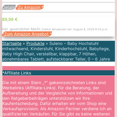
Details
*Zu Amazon
*
89,99 €
inkl. gesetzlicher MwSt.
Zuletzt aktualisiert am: August 8, 2026 8:24 p.m.
*Zum Amazon Angebot
*
Startseite
»
Produkte
»
Suleno – Baby Hochstuhl
mitwachsend, Kinderstuhl, Kinderhochstuhl, Babyliege,
Baby High Chair, verstellbar, klappbar, 7 Höhen,
abnehmbares Tablett, aufsteckbarer Teller, 0 – 6 Jahre
*Affiliate Links
Die mit einem Stern „*“ gekennzeichneten Links sind
Werbelinks (Affiliate-Links). Für die Beratung, der
Aufbereitung und der Vergleiche von Informationen und
den Ratgeberbeiträgen unterstützen wir Ihre
Kaufentscheidung. Dafür erhalten wir vom Shop eine
Verkaufsprovision. Als Amazon-Partner verdiene ich an
qualifizierten Verkäufen. Für Sie gibt es keine weiteren