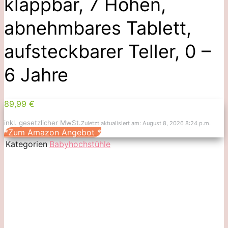
klappbar, 7 Höhen,
abnehmbares Tablett,
aufsteckbarer Teller, 0 –
6 Jahre
89,99 €
inkl. gesetzlicher MwSt.
Zuletzt aktualisiert am: August 8, 2026 8:24 p.m.
*Zum Amazon Angebot
*
Kategorien
Babyhochstühle