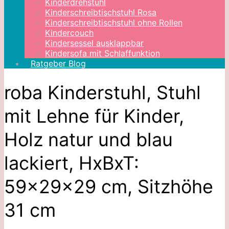
Kinderdrehstuhl
Kinderschreibtischstuhl Rosa
Kinderschreibtischstuhl ohne Rollen
Kindercouch
Kindersessel ausklappbar
Kindersofa mit Schlaffunktion
Ratgeber Blog
roba Kinderstuhl, Stuhl
mit Lehne für Kinder,
Holz natur und blau
lackiert, HxBxT:
59x29x29 cm, Sitzhöhe
31 cm