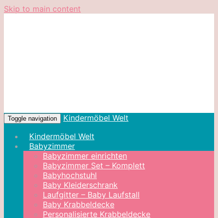
Skip to main content
Kindermöbel Welt
Toggle navigation
Kindermöbel Welt
Babyzimmer
Babyzimmer einrichten
Babyzimmer Set – Komplett
Babyhochstuhl
Baby Kleiderschrank
Laufgitter – Baby Laufstall
Baby Krabbeldecke
Personalisierte Krabbeldecke