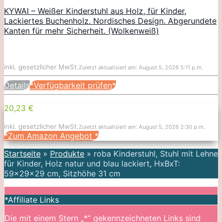
KYWAI – Weißer Kinderstuhl aus Holz, für Kinder,
Lackiertes Buchenholz. Nordisches Design. Abgerundete
Kanten für mehr Sicherheit. (Wolkenweiß)
inkl. gesetzlicher MwSt.
Zuletzt aktualisiert am: August 5, 2026 5:11 p.m.
Details
*Verfügbarkeit prüfen*
20,23 €
inkl. gesetzlicher MwSt.
Zuletzt aktualisiert am: August 5, 2026 2:30 p.m.
*Zum Amazon Angebot
*
Startseite
»
Produkte
»
roba Kinderstuhl, Stuhl mit Lehne
für Kinder, Holz natur und blau lackiert, HxBxT:
59x29x29 cm, Sitzhöhe 31 cm
*Affiliate Links
Die mit einem Stern „*“ gekennzeichneten Links sind