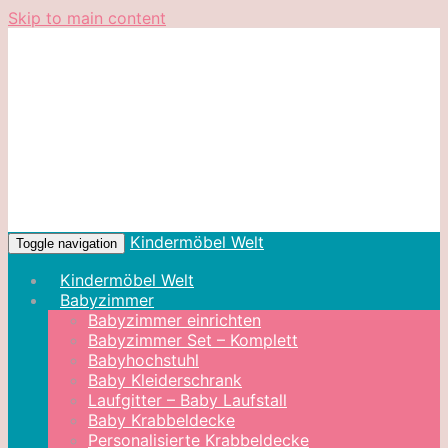
Skip to main content
Kindermöbel Welt
Toggle navigation
Kindermöbel Welt
Babyzimmer
Babyzimmer einrichten
Babyzimmer Set – Komplett
Babyhochstuhl
Baby Kleiderschrank
Laufgitter – Baby Laufstall
Baby Krabbeldecke
Personalisierte Krabbeldecke