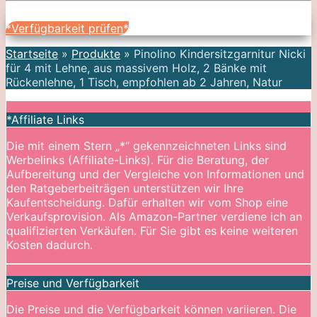
*Verfügbarkeit prüfen*
Startseite
»
Produkte
»
Pinolino Kindersitzgarnitur Nicki
für 4 mit Lehne, aus massivem Holz, 2 Bänke mit
Rückenlehne, 1 Tisch, empfohlen ab 2 Jahren, Natur
*Affiliate Links
Die mit einem Stern „*“ gekennzeichneten Links sind
Werbelinks (Affiliate-Links). Für die Beratung, der
Aufbereitung und der Vergleiche von Informationen und
den Ratgeberbeiträgen unterstützen wir Ihre
Kaufentscheidung. Dafür erhalten wir vom Shop eine
Verkaufsprovision. Als Amazon-Partner verdiene ich an
qualifizierten Verkäufen. Für Sie gibt es keine weiteren
Kosten dadurch.
Preise und Verfügbarkeit
Die Preise und die Verfügbarkeit können variieren. Die