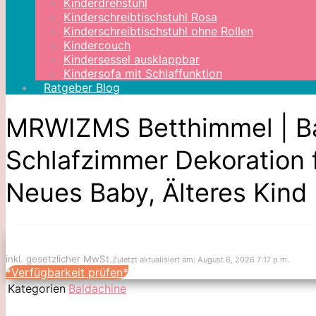
Kinderdrehstuhl
Kinderschreibtischstuhl Rosa
Kinderschreibtischstuhl ohne Rollen
Kindercouch
Kindersessel ausklappbar
Kindersofa mit Schlaffunktion
Ratgeber Blog
MRWIZMS Betthimmel | Ba
Schlafzimmer Dekoration 
Neues Baby, Älteres Kind 
inkl. gesetzlicher MwSt.
Zuletzt aktualisiert am: August 6, 2026 7:17 p.m.
*Verfügbarkeit prüfen*
Kategorien
Baldachine