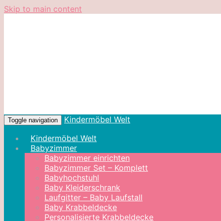
Skip to main content
Kindermöbel Welt
Toggle navigation
Kindermöbel Welt
Babyzimmer
Babyzimmer einrichten
Babyzimmer Set – Komplett
Babyhochstuhl
Baby Kleiderschrank
Laufgitter – Baby Laufstall
Baby Krabbeldecke
Personalisierte Krabbeldecke