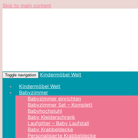
Skip to main content
Kindermöbel Welt
Toggle navigation
Kindermöbel Welt
Babyzimmer
Babyzimmer einrichten
Babyzimmer Set – Komplett
Babyhochstuhl
Baby Kleiderschrank
Laufgitter – Baby Laufstall
Baby Krabbeldecke
Personalisierte Krabbeldecke