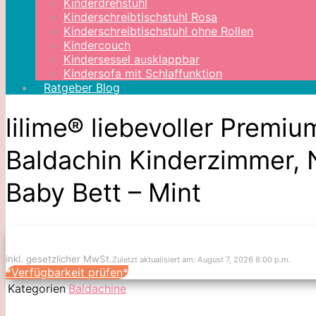
Kinderdrehstuhl
Kinderschreibtischstuhl Rosa
Kinderschreibtischstuhl ohne Rollen
Kindercouch
Kindersessel ausklappbar
Kindersofa mit Schlaffunktion
Ratgeber Blog
lilime® liebevoller Prem
Baldachin Kinderzimmer, 
Baby Bett – Mint
inkl. gesetzlicher MwSt.
Zuletzt aktualisiert am: August 7, 2026 8:00 p.m.
*Verfügbarkeit prüfen*
Kategorien
Baldachine