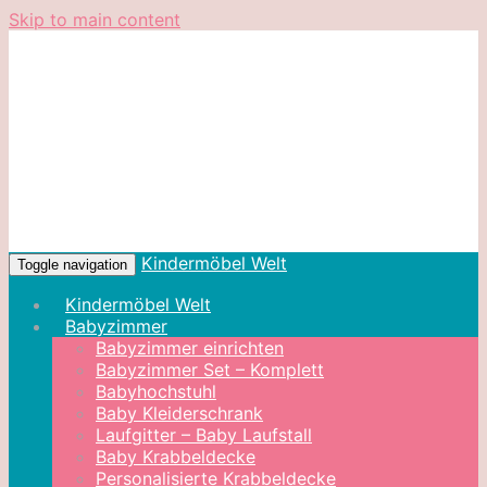
Skip to main content
Kindermöbel Welt
Toggle navigation
Kindermöbel Welt
Babyzimmer
Babyzimmer einrichten
Babyzimmer Set – Komplett
Babyhochstuhl
Baby Kleiderschrank
Laufgitter – Baby Laufstall
Baby Krabbeldecke
Personalisierte Krabbeldecke