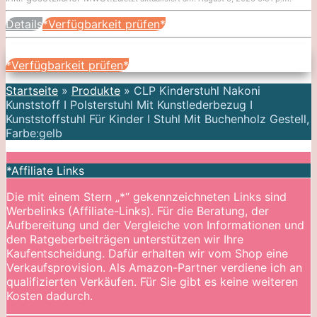
Details
*Verfügbarkeit prüfen*
*Verfügbarkeit prüfen*
Startseite
»
Produkte
»
CLP Kinderstuhl Nakoni
Kunststoff I Polsterstuhl Mit Kunstlederbezug I
Kunststoffstuhl Für Kinder I Stuhl Mit Buchenholz Gestell,
Farbe:gelb
*Affiliate Links
Die mit einem Stern „*“ gekennzeichneten Links sind
Werbelinks (Affiliate-Links). Für die Beratung, der
Aufbereitung und der Vergleiche von Informationen und
den Ratgeberbeiträgen unterstützen wir Ihre
Kaufentscheidung. Dafür erhalten wir vom Shop eine
Verkaufsprovision. Als Amazon-Partner verdiene ich an
qualifizierten Verkäufen. Für Sie gibt es keine weiteren
Kosten dadurch.