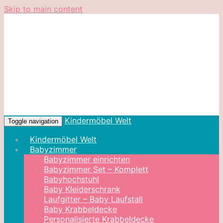
Skip to main content
Kindermöbel Welt
Toggle navigation
Kindermöbel Welt
Babyzimmer
Babyzimmer einrichten
Babyzimmer Set – Komplett
Babyhochstuhl
Baby Kleiderschrank
Laufgitter – Baby Laufstall
Baby Krabbeldecke
Personalisierte Krabbeldecke