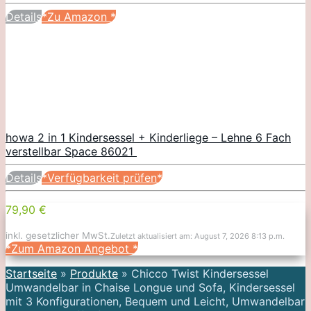
Details
*Zu Amazon
*
howa 2 in 1 Kindersessel + Kinderliege – Lehne 6 Fach
verstellbar Space 86021
Details
*Verfügbarkeit prüfen*
79,90 €
inkl. gesetzlicher MwSt.
Zuletzt aktualisiert am: August 7, 2026 8:13 p.m.
*Zum Amazon Angebot
*
Startseite
»
Produkte
»
Chicco Twist Kindersessel
Umwandelbar in Chaise Longue und Sofa, Kindersessel
mit 3 Konfigurationen, Bequem und Leicht, Umwandelbar