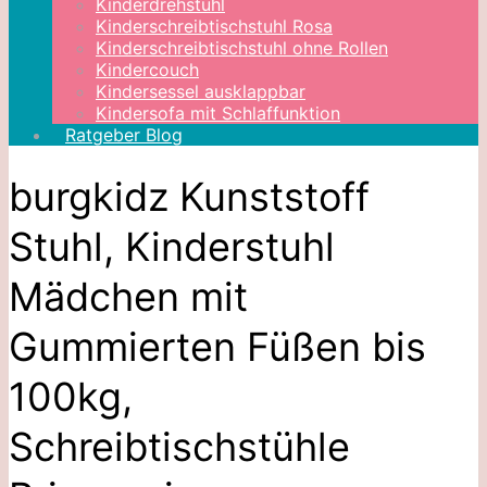
Kinderdrehstuhl
Kinderschreibtischstuhl Rosa
Kinderschreibtischstuhl ohne Rollen
Kindercouch
Kindersessel ausklappbar
Kindersofa mit Schlaffunktion
Ratgeber Blog
burgkidz Kunststoff
Stuhl, Kinderstuhl
Mädchen mit
Gummierten Füßen bis
100kg,
Schreibtischstühle