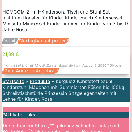
HOMCOM 2-in-1-Kindersofa Tisch und Stuhl Set
multifunktionaler für Kinder Kindercouch Kindersessel
Minisofa Minisessel Kinderzimmer für Kinder von 3 bis 9
Jahre Rosa
Details
*Verfügbarkeit prüfen*
21,99 €
inkl. gesetzlicher MwSt.
Zuletzt aktualisiert am: August 5, 2026 7:59 p.m.
*Zum Amazon Angebot
*
Startseite
»
Produkte
»
burgkidz Kunststoff Stuhl,
Kinderstuhl Mädchen mit Gummierten Füßen bis 100kg,
Schreibtischstühle Prinzessin Sitzgelegenheiten mit
Lehne für Kinder, Rosa
*Affiliate Links
Die mit einem Stern „*“ gekennzeichneten Links sind
Werbelinks (Affiliate-Links). Für die Beratung, der