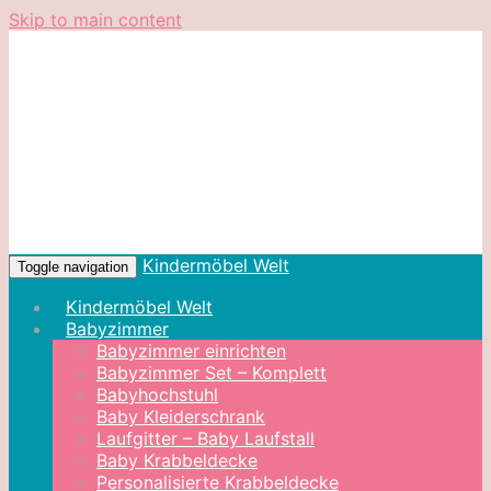
Skip to main content
Kindermöbel Welt
Toggle navigation
Kindermöbel Welt
Babyzimmer
Babyzimmer einrichten
Babyzimmer Set – Komplett
Babyhochstuhl
Baby Kleiderschrank
Laufgitter – Baby Laufstall
Baby Krabbeldecke
Personalisierte Krabbeldecke