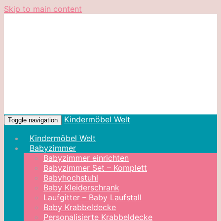
Skip to main content
Kindermöbel Welt
Toggle navigation
Kindermöbel Welt
Babyzimmer
Babyzimmer einrichten
Babyzimmer Set – Komplett
Babyhochstuhl
Baby Kleiderschrank
Laufgitter – Baby Laufstall
Baby Krabbeldecke
Personalisierte Krabbeldecke