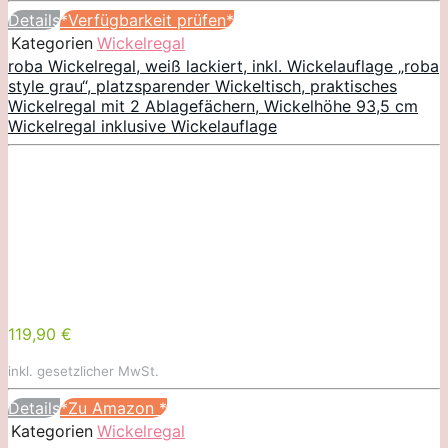
Details
*Verfügbarkeit prüfen*
Kategorien
Wickelregal
roba Wickelregal, weiß lackiert, inkl. Wickelauflage „roba
style grau“, platzsparender Wickeltisch, praktisches
Wickelregal mit 2 Ablagefächern, Wickelhöhe 93,5 cm
Wickelregal inklusive Wickelauflage
119,90 €
inkl. gesetzlicher MwSt.
Details
*Zu Amazon
*
Kategorien
Wickelregal